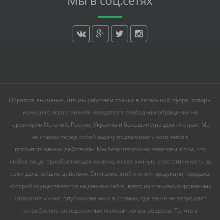
Мы в соц.сетях
Обратите внимание, что мы работаем только в легальной сфере, товары
из нашего ассортимента находятся в свободном обращении на
территории Испании, России, Украины и большинстве других стран. Мы
не ставим перед собой задачу подталкивать кого-либо к
противоправным действиям. Мы безоговорочно заявляем о том, что
любое лицо, приобретающее семена, несет личную ответственность за
свои дальнейшие действия. Описание этой и иной продукции, продажа
которой осуществляется на данном сайте, взято из специализированных
каталогов и книг, опубликованных в странах, где закон не запрещает
потребление определенных психоактивных веществ. То, что в