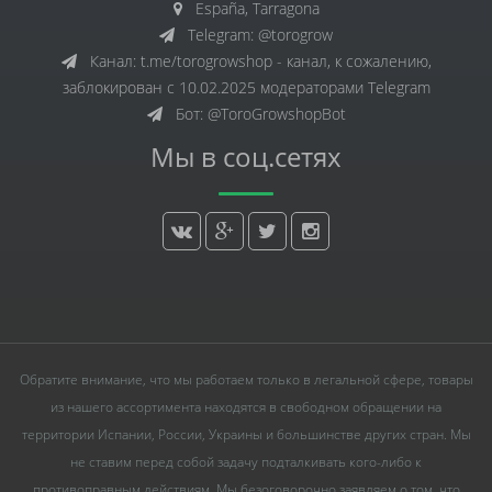
España, Tarragona
Telegram: @torogrow
Канал: t.me/torogrowshop - канал, к сожалению,
заблокирован с 10.02.2025 модераторами Telegram
Бот: @ToroGrowshopBot
Мы в соц.сетях
Обратите внимание, что мы работаем только в легальной сфере, товары
из нашего ассортимента находятся в свободном обращении на
территории Испании, России, Украины и большинстве других стран. Мы
не ставим перед собой задачу подталкивать кого-либо к
противоправным действиям. Мы безоговорочно заявляем о том, что