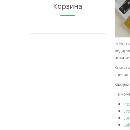
Корзина
In Hous
лидирую
огранич
Компани
соверше
Каждый 
На моме
Pla
Dre
33r
Cak