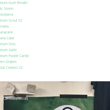
tinum Kush Breath
lic Storm
terpiece
tinum Scout V2
enana
anacane
ana Cake
tinum Dosi
tinum Garlic
tinum Purple Candy
zen Grapes
stal Cookies V2