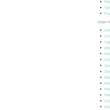
Pla
Tac
Fro
Скоро п
Del
Slu
Sug
Jel
Plat
Dol
Slu
Slu
Bla
Bla
Pla
Pla
Zur
Jell