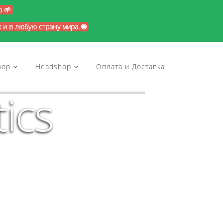
p 🌱
и в любую страну мира. 🌐
hop
Headshop
Оплата и Доставка
ics