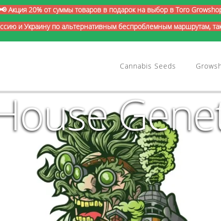
📢 Акция 20% от суммы товаров в подарок на выбор в Toro Growsho
оссию и Украину по альтернативным беспроблемным маршрутам, так 
Cannabis Seeds
Grows
 House Genet