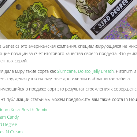
e Genetics это американская компания, специализирующаяся на ми
щие позиции за счет итогового качества своего продукта. Это уни
енных серий.
я дала миру такие сорта как
Slurricane
,
Dolato
,
Jelly Breath
, Platinum 
нству, делая упор на научные достижения в области каннабиса.
имеющийся в продаже сорт это результат стремления к совершенст
нт публикации статьи мы можем предложить вам такие сорта In Hous
tinum Kush Breath Remix
am Candy
d Degree
es N Cream