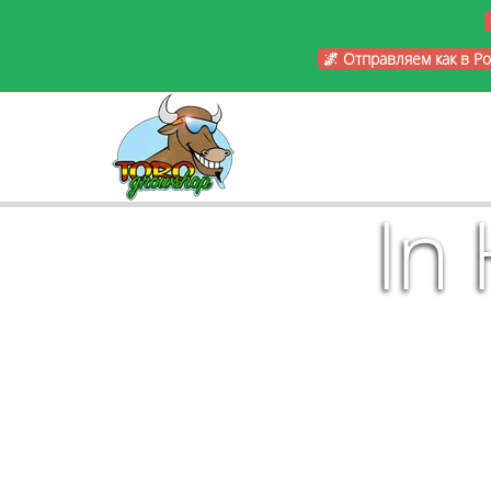
🌌 Отправляем как в Р
In