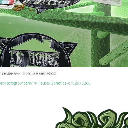
с семенами In House Genetics:
ps://torogrow.com/In-House-Genetics-c182875266