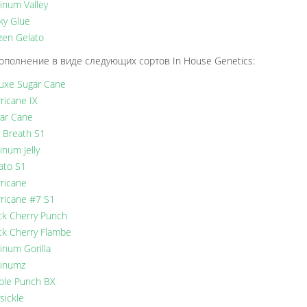
tinum Valley
ky Glue
zen Gelato
ополнение в виде следующих сортов In House Genetics:
uxe Sugar Cane
rricane IX
ar Cane
ly Breath S1
inum Jelly
ato S1
rricane
rricane #7 S1
ck Cherry Punch
ck Cherry Flambe
tinum Gorilla
tinumz
ple Punch BX
ysickle