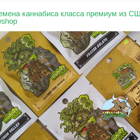
емена каннабиса класса премиум из США
wshop