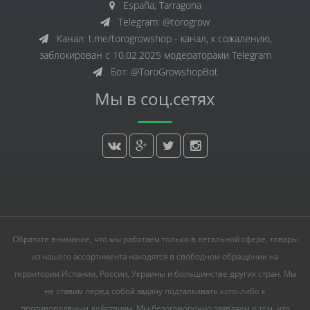
España, Tarragona
Telegram: @torogrow
Канал: t.me/torogrowshop - канал, к сожалению,
заблокирован с 10.02.2025 модераторами Telegram
Бот: @ToroGrowshopBot
Мы в соц.сетях
Обратите внимание, что мы работаем только в легальной сфере, товары
из нашего ассортимента находятся в свободном обращении на
территории Испании, России, Украины и большинстве других стран. Мы
не ставим перед собой задачу подталкивать кого-либо к
противоправным действиям. Мы безоговорочно заявляем о том, что