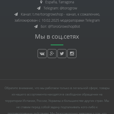
España, Tarragona
Telegram: @torogrow
Канал: t.me/torogrowshop - канал, к сожалению,
заблокирован с 10.02.2025 модераторами Telegram
Бот: @ToroGrowshopBot
Мы в соц.сетях
Обратите внимание, что мы работаем только в легальной сфере, товары
из нашего ассортимента находятся в свободном обращении на
территории Испании, России, Украины и большинстве других стран. Мы
не ставим перед собой задачу подталкивать кого-либо к
противоправным действиям. Мы безоговорочно заявляем о том, что