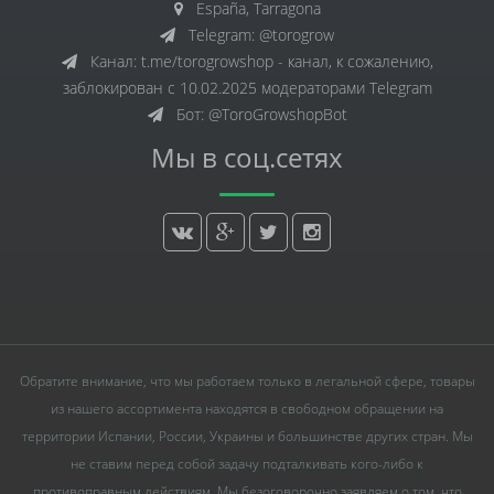
España, Tarragona
Telegram: @torogrow
Канал: t.me/torogrowshop - канал, к сожалению,
заблокирован с 10.02.2025 модераторами Telegram
Бот: @ToroGrowshopBot
Мы в соц.сетях
Обратите внимание, что мы работаем только в легальной сфере, товары
из нашего ассортимента находятся в свободном обращении на
территории Испании, России, Украины и большинстве других стран. Мы
не ставим перед собой задачу подталкивать кого-либо к
противоправным действиям. Мы безоговорочно заявляем о том, что