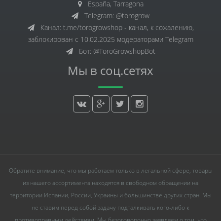
España, Tarragona
Telegram: @torogrow
Канал: t.me/torogrowshop - канал, к сожалению,
заблокирован с 10.02.2025 модераторами Telegram
Бот: @ToroGrowshopBot
Мы в соц.сетях
Обратите внимание, что мы работаем только в легальной сфере, товары
из нашего ассортимента находятся в свободном обращении на
территории Испании, России, Украины и большинстве других стран. Мы
не ставим перед собой задачу подталкивать кого-либо к
противоправным действиям. Мы безоговорочно заявляем о том, что