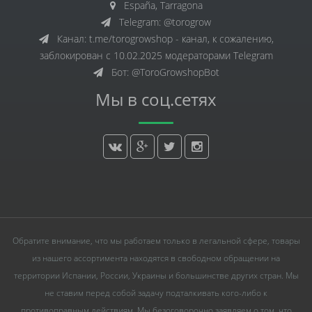
España, Tarragona
Telegram: @torogrow
Канал: t.me/torogrowshop - канал, к сожалению,
заблокирован с 10.02.2025 модераторами Telegram
Бот: @ToroGrowshopBot
Мы в соц.сетях
Обратите внимание, что мы работаем только в легальной сфере, товары
из нашего ассортимента находятся в свободном обращении на
территории Испании, России, Украины и большинстве других стран. Мы
не ставим перед собой задачу подталкивать кого-либо к
противоправным действиям. Мы безоговорочно заявляем о том, что