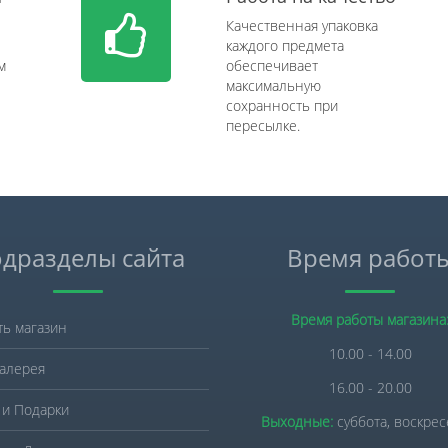
Качественная упаковка
каждого предмета
м
обеспечивает
максимальную
сохранность при
пересылке.
дразделы сайта
Время работ
Время работы магазина
ть магазин
10.00 - 14.00
алерея
16.00 - 20.00
 и Подарки
Выходные:
суббота, воскре