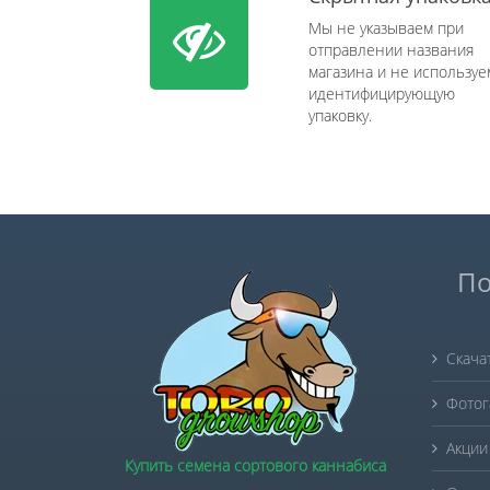
Мы не указываем при
отправлении названия
магазина и не используе
идентифицирующую
упаковку.
По
Скача
Фотог
Акции
Купить семена сортового каннабиса