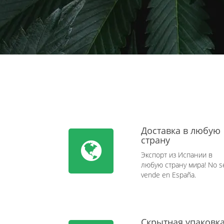
Доставка в любую
страну
Экспорт из Испании в
любую страну мира! No s
vende en España.
Скрытная упаковк