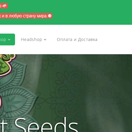
p 🌱
и в любую страну мира. 🌐
hop
Headshop
Оплата и Доставка
t Seeds