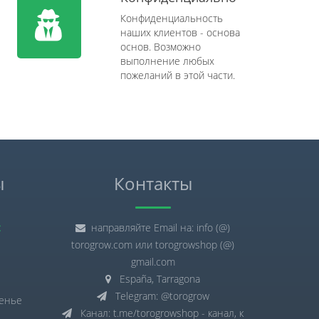
Конфиденциальность
наших клиентов - основа
основ. Возможно
выполнение любых
пожеланий в этой части.
ы
Контакты
:
направляйте Email на: info (@)
torogrow.com или torogrowshop (@)
gmail.com
España, Tarragona
Telegram: @torogrow
сенье
Канал: t.me/torogrowshop - канал, к