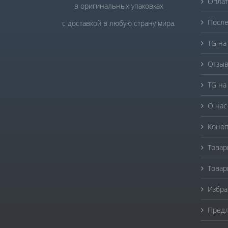
Оплат
в оригинальных упаковках
После
с доставкой в любую страну мира.
TG на
Отзыв
TG на
О нас
Коноп
Товар
Товар
Избра
Предл