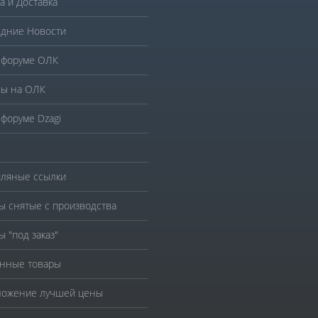
а и Доставка
дние Новости
 форуме ОЛК
ы на ОЛК
 форуме Dzagi
ляные ссылки
ы снятые с производства
ы "под заказ"
нные товары
ожение лучшей цены