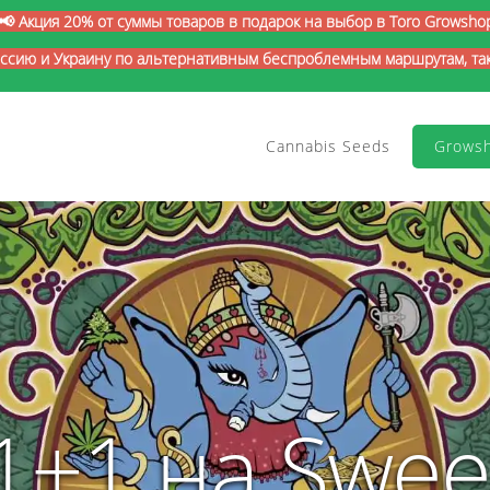
📢 Акция 20% от суммы товаров в подарок на выбор в Toro Growsho
оссию и Украину по альтернативным беспроблемным маршрутам, так 
Cannabis Seeds
Grows
1+1 на Swee