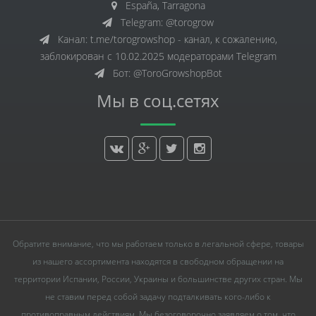
España, Tarragona
Telegram: @torogrow
Канал: t.me/torogrowshop - канал, к сожалению,
заблокирован с 10.02.2025 модераторами Telegram
Бот: @ToroGrowshopBot
Мы в соц.сетях
Обратите внимание, что мы работаем только в легальной сфере, товары
из нашего ассортимента находятся в свободном обращении на
территории Испании, России, Украины и большинстве других стран. Мы
не ставим перед собой задачу подталкивать кого-либо к
противоправным действиям. Мы безоговорочно заявляем о том, что