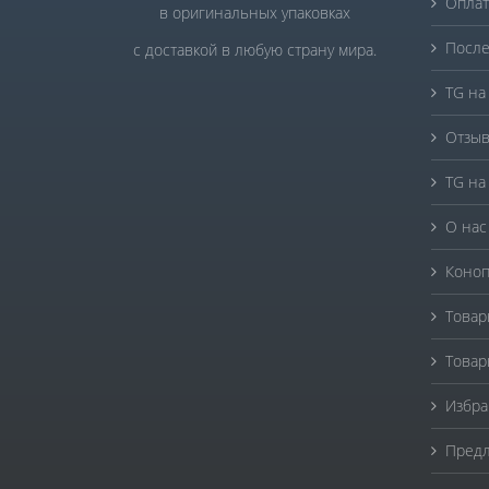
Оплат
в оригинальных упаковках
После
с доставкой в любую страну мира.
TG на
Отзыв
TG на
О нас
Коноп
Товар
Товар
Избра
Предл