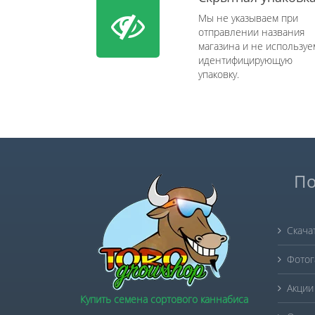
Мы не указываем при
отправлении названия
магазина и не используе
идентифицирующую
упаковку.
По
Скача
Фотог
Акции
Купить семена сортового каннабиса