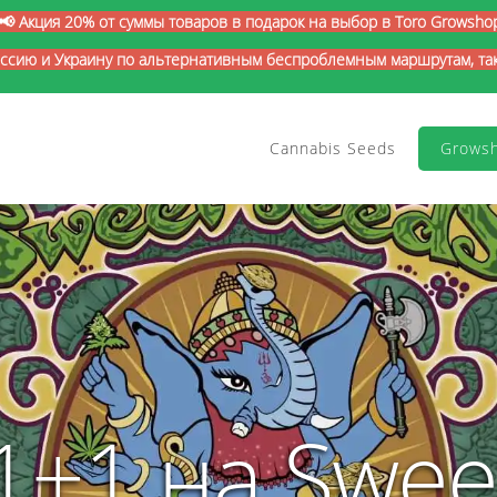
📢 Акция 20% от суммы товаров в подарок на выбор в Toro Growsho
оссию и Украину по альтернативным беспроблемным маршрутам, так 
Cannabis Seeds
Grows
1+1 на Swee