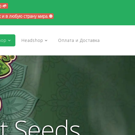
p 🌱
и в любую страну мира. 🌐
hop
Headshop
Оплата и Доставка
t Seeds