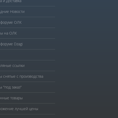
а и Доставка
дние Новости
 форуме ОЛК
ы на ОЛК
 форуме Dzagi
ляные ссылки
ы снятые с производства
ы "под заказ"
нные товары
ожение лучшей цены