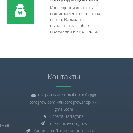
Конфиденциальность
наших клиентов - основа
основ. Возможно
выполнение любых
пожеланий в этой части.
ы
Контакты
:
направляйте Email на: info (@)
torogrow.com или torogrowshop (@)
gmail.com
España, Tarragona
Telegram: @torogrow
сенье
Канал: t.me/torogrowshop - канал, к