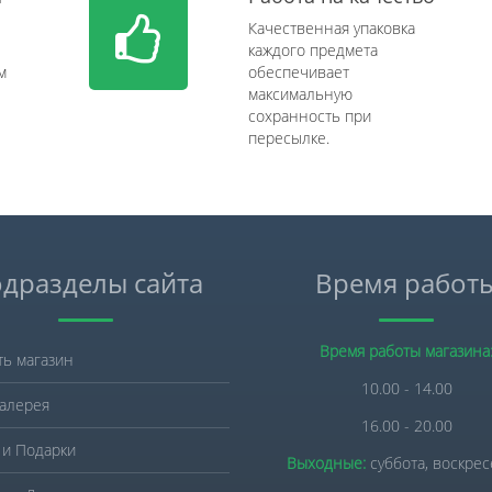
Качественная упаковка
каждого предмета
м
обеспечивает
максимальную
сохранность при
пересылке.
дразделы сайта
Время работ
Время работы магазина
ть магазин
10.00 - 14.00
алерея
16.00 - 20.00
 и Подарки
Выходные:
суббота, воскре