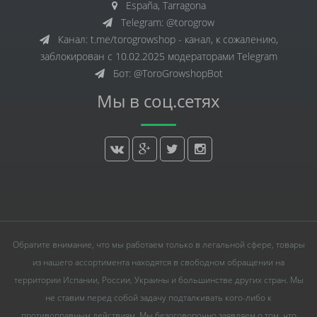
España, Tarragona
Telegram: @torogrow
Канал: t.me/torogrowshop - канал, к сожалению,
заблокирован с 10.02.2025 модераторами Telegram
Бот: @ToroGrowshopBot
Мы в соц.сетях
Обратите внимание, что мы работаем только в легальной сфере, товары
из нашего ассортимента находятся в свободном обращении на
территории Испании, России, Украины и большинстве других стран. Мы
не ставим перед собой задачу подталкивать кого-либо к
противоправным действиям. Мы безоговорочно заявляем о том, что