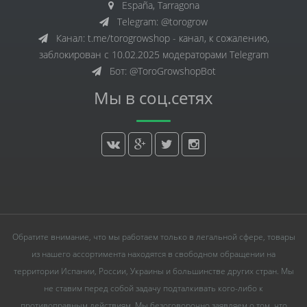
España, Tarragona
Telegram: @torogrow
Канал: t.me/torogrowshop - канал, к сожалению,
заблокирован с 10.02.2025 модераторами Telegram
Бот: @ToroGrowshopBot
Мы в соц.сетях
Обратите внимание, что мы работаем только в легальной сфере, товары
из нашего ассортимента находятся в свободном обращении на
территории Испании, России, Украины и большинстве других стран. Мы
не ставим перед собой задачу подталкивать кого-либо к
противоправным действиям. Мы безоговорочно заявляем о том, что