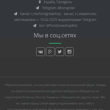
España, Tarragona
Telegram: @torogrow
Канал: t.me/torogrowshop - канал, к сожалению,
заблокирован с 10.02.2025 модераторами Telegram
Бот: @ToroGrowshopBot
Мы в соц.сетях
Обратите внимание, что мы работаем только в легальной сфере, товары
из нашего ассортимента находятся в свободном обращении на
территории Испании, России, Украины и большинстве других стран. Мы
не ставим перед собой задачу подталкивать кого-либо к
противоправным действиям. Мы безоговорочно заявляем о том, что