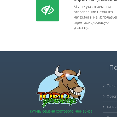
Мы не указываем при
отправлении названия
магазина и не используе
идентифицирующую
упаковку.
По
Скача
Фотог
Акции
Купить семена сортового каннабиса