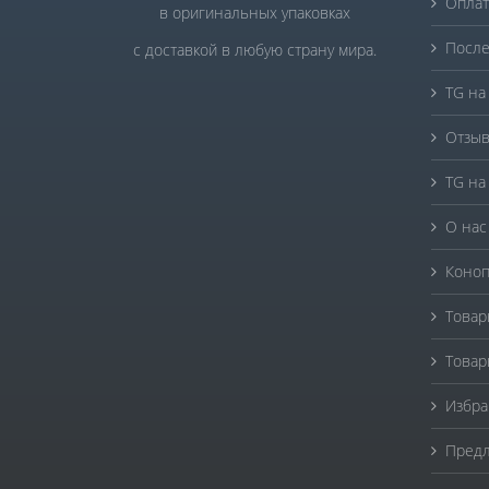
Оплат
в оригинальных упаковках
После
с доставкой в любую страну мира.
TG на
Отзыв
TG на
О нас
Коноп
Товар
Товар
Избра
Предл