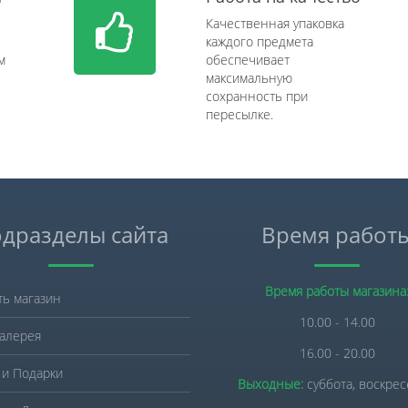
Качественная упаковка
каждого предмета
м
обеспечивает
максимальную
сохранность при
пересылке.
дразделы сайта
Время работ
Время работы магазина
ть магазин
10.00 - 14.00
алерея
16.00 - 20.00
 и Подарки
Выходные:
суббота, воскре