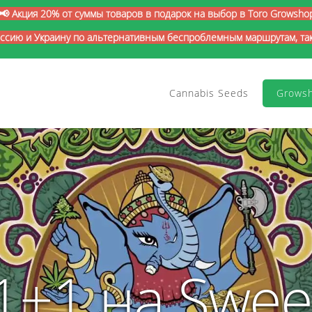
📢 Акция 20% от суммы товаров в подарок на выбор в Toro Growsho
оссию и Украину по альтернативным беспроблемным маршрутам, так 
Cannabis Seeds
Grows
1+1 на Swee