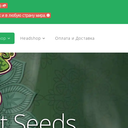
p 🌱
и в любую страну мира. 🌐
hop
Headshop
Оплата и Доставка
t Seeds