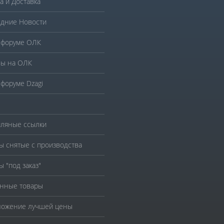
а и Доставка
дние Новости
 форуме ОЛК
ы на ОЛК
 форуме Dzagi
ляные ссылки
ы снятые с производства
ы "под заказ"
нные товары
ожение лучшей цены