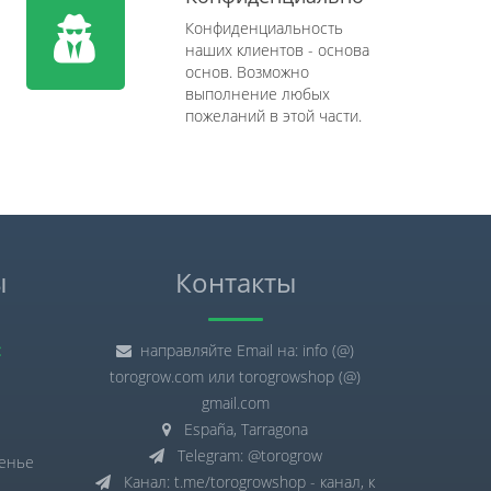
Конфиденциальность
наших клиентов - основа
основ. Возможно
выполнение любых
пожеланий в этой части.
ы
Контакты
:
направляйте Email на: info (@)
torogrow.com или torogrowshop (@)
gmail.com
España, Tarragona
Telegram: @torogrow
сенье
Канал: t.me/torogrowshop - канал, к