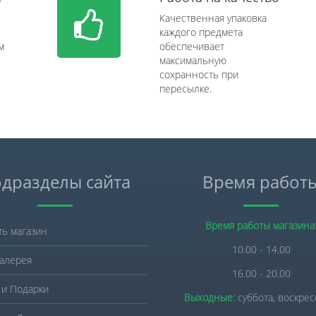
Качественная упаковка
каждого предмета
м
обеспечивает
максимальную
сохранность при
пересылке.
дразделы сайта
Время работ
Время работы магазина
ть магазин
10.00 - 14.00
алерея
16.00 - 20.00
 и Подарки
Выходные:
суббота, воскре