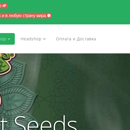
p 🌱
и в любую страну мира. 🌐
hop
Headshop
Оплата и Доставка
t Seeds