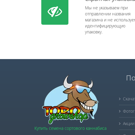
Мы не указываем при
отправлении названия
магазина и не используе
идентифицирующую
упаковку.
По
Скача
Фотог
Акции
Купить семена сортового каннабиса