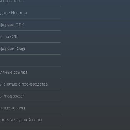
а и Доставка
дние Новости
 форуме ОЛК
ы на ОЛК
 форуме Dzagi
ляные ссылки
ы снятые с производства
ы "под заказ"
нные товары
ожение лучшей цены