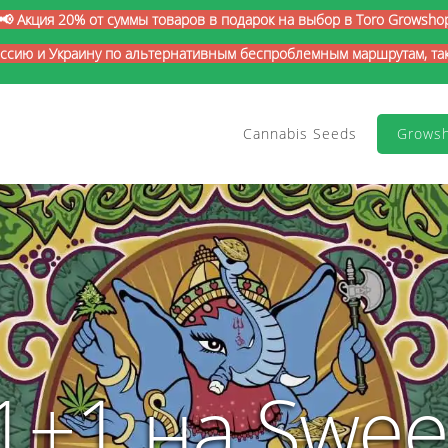
📢 Акция 20% от суммы товаров в подарок на выбор в Toro Growsho
оссию и Украину по альтернативным беспроблемным маршрутам, так 
Cannabis Seeds
Grows
1+1 на Swee