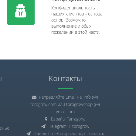
Конфиденциальность
наших клиентов - основа
основ. Возможно
выполнение любых
пожеланий в этой части.
ы
Контакты
:
направляйте Email на: info (@)
torogrow.com или torogrowshop (@)
gmail.com
España, Tarragona
Telegram: @torogrow
сенье
Канал: t.me/torogrowshop - канал, к