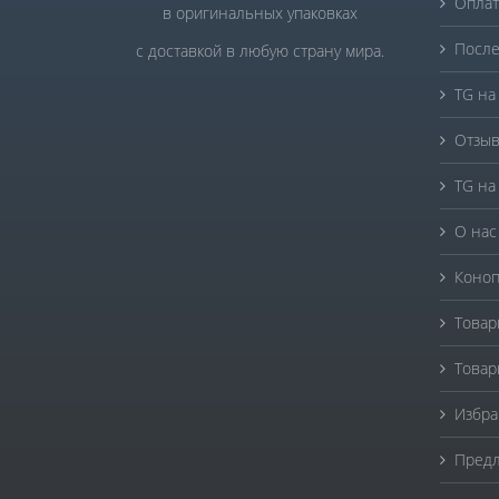
Оплат
в оригинальных упаковках
После
с доставкой в любую страну мира.
TG на
Отзыв
TG на
О нас
Коноп
Товар
Товар
Избра
Предл