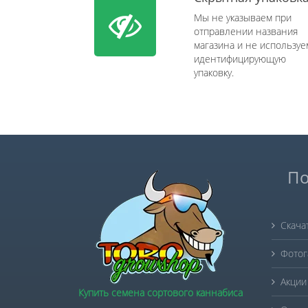
Мы не указываем при
отправлении названия
магазина и не используе
идентифицирующую
упаковку.
По
Скача
Фотог
Акции
Купить семена сортового каннабиса