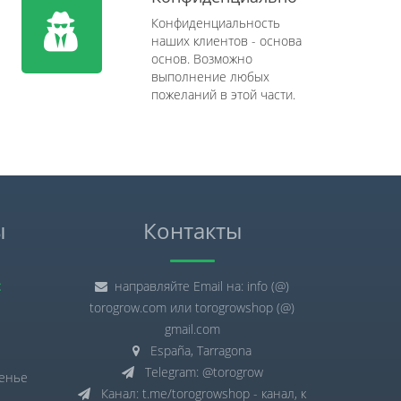
Конфиденциальность
наших клиентов - основа
основ. Возможно
выполнение любых
пожеланий в этой части.
ы
Контакты
:
направляйте Email на: info (@)
torogrow.com или torogrowshop (@)
gmail.com
España, Tarragona
Telegram: @torogrow
сенье
Канал: t.me/torogrowshop - канал, к