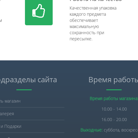
Качественная упаковка
каждого предмета
м
обеспечивает
максимальную
сохранность при
пересылке.
дразделы сайта
Время работ
Время работы магазина
ть магазин
10.00 - 14.00
алерея
16.00 - 20.00
 и Подарки
Выходные:
суббота, воскре