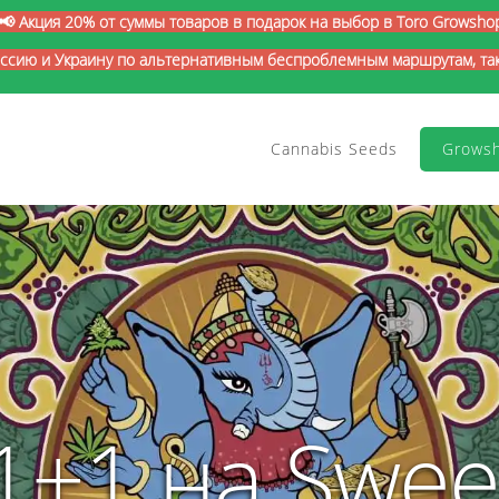
📢 Акция 20% от суммы товаров в подарок на выбор в Toro Growsho
оссию и Украину по альтернативным беспроблемным маршрутам, так 
Cannabis Seeds
Grows
1+1 на Swee