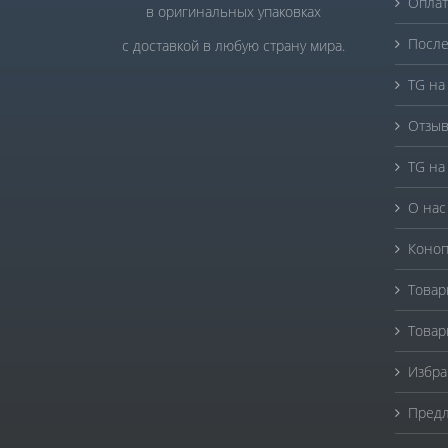
Оплат
в оригинальных упаковках
После
с доставкой в любую страну мира.
TG на
Отзыв
TG на
О нас
Коноп
Товар
Товар
Избра
Предл