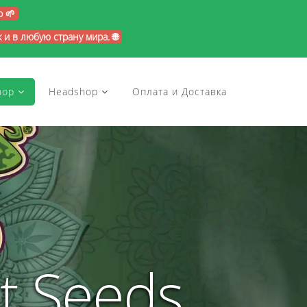
p 🌱
и в любую страну мира. 🌐
hop
Headshop
Оплата и Доставка
t Seeds