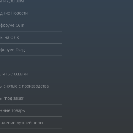
а и Доставка
дние Новости
 форуме ОЛК
ы на ОЛК
 форуме Dzagi
ляные ссылки
ы снятые с производства
ы "под заказ"
нные товары
ожение лучшей цены