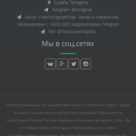
España, Tarragona
Telegram: @torogrow
Канал: t.me/torogrowshop - канал, к сожалению,
заблокирован с 10.02.2025 модераторами Telegram
Бот: @ToroGrowshopBot
Мы в соц.сетях
Обратите внимание, что мы работаем только в легальной сфере, товары
из нашего ассортимента находятся в свободном обращении на
территории Испании, России, Украины и большинстве других стран. Мы
не ставим перед собой задачу подталкивать кого-либо к
противоправным действиям. Мы безоговорочно заявляем о том, что