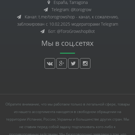
España, Tarragona
Telegram: @torogrow
Канал: t.me/torogrowshop - канал, к сожалению,
заблокирован с 10.02.2025 модераторами Telegram
Бот: @ToroGrowshopBot
Мы в соц.сетях
Обратите внимание, что мы работаем только в легальной сфере, товары
из нашего ассортимента находятся в свободном обращении на
территории Испании, России, Украины и большинстве других стран. Мы
не ставим перед собой задачу подталкивать кого-либо к
противоправным действиям. Мы безоговорочно заявляем о том, что