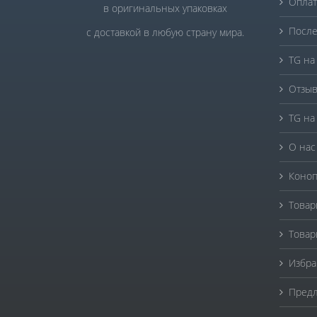
Оплат
в оригинальных упаковках
После
с доставкой в любую страну мира.
TG на
Отзыв
TG на
О нас
Коноп
Товар
Товар
Избра
Предл