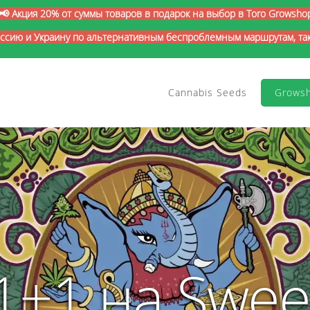
📢 Акция 20% от суммы товаров в подарок на выбор в Toro Growsho
оссию и Украину по альтернативным беспроблемным маршрутам, так 
Cannabis Seeds
Grows
1+1 на Swee