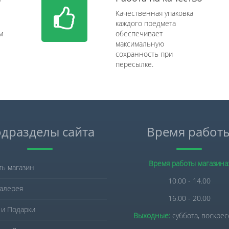
Качественная упаковка
каждого предмета
м
обеспечивает
максимальную
сохранность при
пересылке.
дразделы сайта
Время работ
Время работы магазина
ть магазин
10.00 - 14.00
алерея
16.00 - 20.00
 и Подарки
Выходные:
суббота, воскре