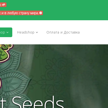
p 🌱
и в любую страну мира. 🌐
hop
Headshop
Оплата и Доставка
t Seeds