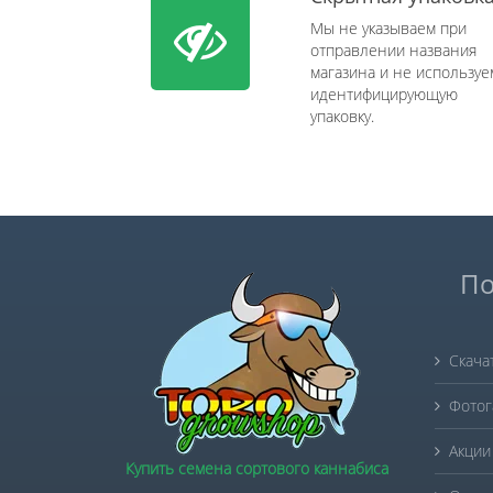
Мы не указываем при
отправлении названия
магазина и не используе
идентифицирующую
упаковку.
По
Скача
Фотог
Акции
Купить семена сортового каннабиса