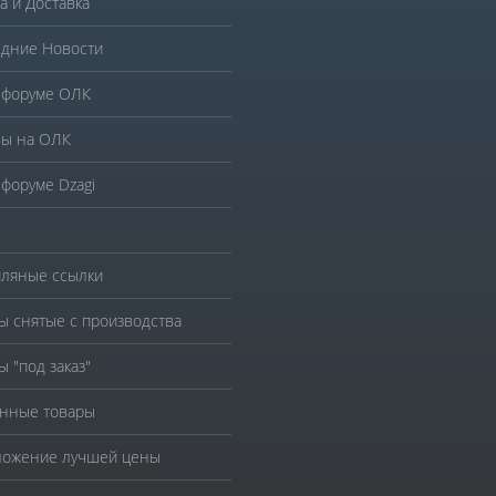
а и Доставка
дние Новости
 форуме ОЛК
ы на ОЛК
 форуме Dzagi
ляные ссылки
ы снятые с производства
ы "под заказ"
нные товары
ожение лучшей цены