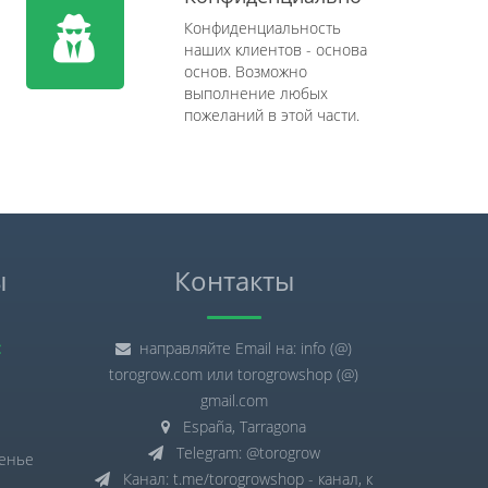
Конфиденциальность
наших клиентов - основа
основ. Возможно
выполнение любых
пожеланий в этой части.
ы
Контакты
:
направляйте Email на: info (@)
torogrow.com или torogrowshop (@)
gmail.com
España, Tarragona
Telegram: @torogrow
сенье
Канал: t.me/torogrowshop - канал, к