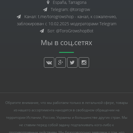
España, Tarragona
Telegram: @torogrow
Канал: t.me/torogrowshop - канал, к сожалению,
заблокирован с 10.02.2025 модераторами Telegram
Бот: @ToroGrowshopBot
Мы в соц.сетях
Обратите внимание, что мы работаем только в легальной сфере, товары
из нашего ассортимента находятся в свободном обращении на
территории Испании, России, Украины и большинстве других стран. Мы
не ставим перед собой задачу подталкивать кого-либо к
противоправным действиям. Мы безоговорочно заявляем о том, что