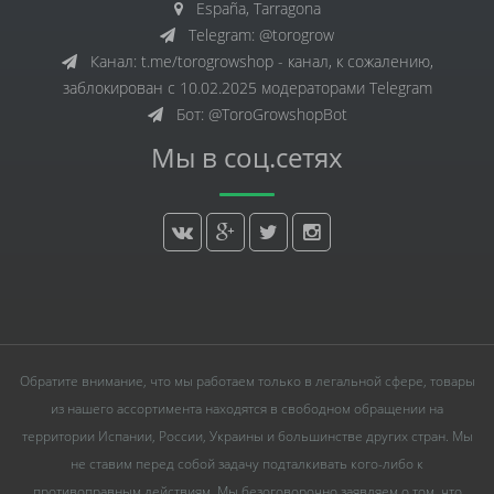
España, Tarragona
Telegram: @torogrow
Канал: t.me/torogrowshop - канал, к сожалению,
заблокирован с 10.02.2025 модераторами Telegram
Бот: @ToroGrowshopBot
Мы в соц.сетях
Обратите внимание, что мы работаем только в легальной сфере, товары
из нашего ассортимента находятся в свободном обращении на
территории Испании, России, Украины и большинстве других стран. Мы
не ставим перед собой задачу подталкивать кого-либо к
противоправным действиям. Мы безоговорочно заявляем о том, что