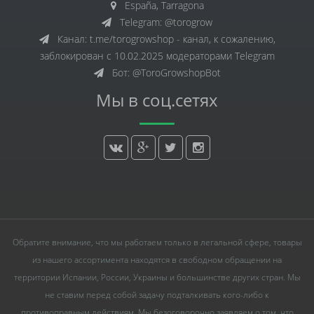
España, Tarragona
Telegram: @torogrow
Канал: t.me/torogrowshop - канал, к сожалению,
заблокирован с 10.02.2025 модераторами Telegram
Бот: @ToroGrowshopBot
Мы в соц.сетях
Обратите внимание, что мы работаем только в легальной сфере, товары
из нашего ассортимента находятся в свободном обращении на
территории Испании, России, Украины и большинстве других стран. Мы
не ставим перед собой задачу подталкивать кого-либо к
противоправным действиям. Мы безоговорочно заявляем о том, что