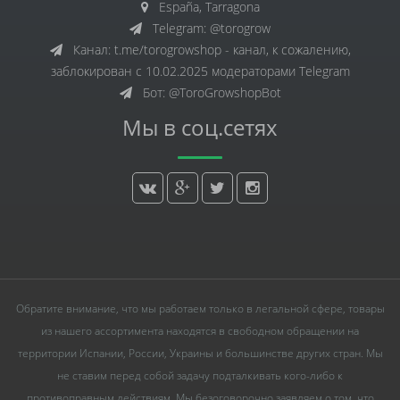
España, Tarragona
Telegram: @torogrow
Канал: t.me/torogrowshop - канал, к сожалению,
заблокирован с 10.02.2025 модераторами Telegram
Бот: @ToroGrowshopBot
Мы в соц.сетях
Обратите внимание, что мы работаем только в легальной сфере, товары
из нашего ассортимента находятся в свободном обращении на
территории Испании, России, Украины и большинстве других стран. Мы
не ставим перед собой задачу подталкивать кого-либо к
противоправным действиям. Мы безоговорочно заявляем о том, что