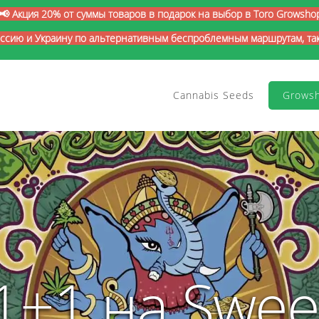
📢 Акция 20% от суммы товаров в подарок на выбор в Toro Growsho
оссию и Украину по альтернативным беспроблемным маршрутам, так 
Cannabis Seeds
Grows
1+1 на Swee