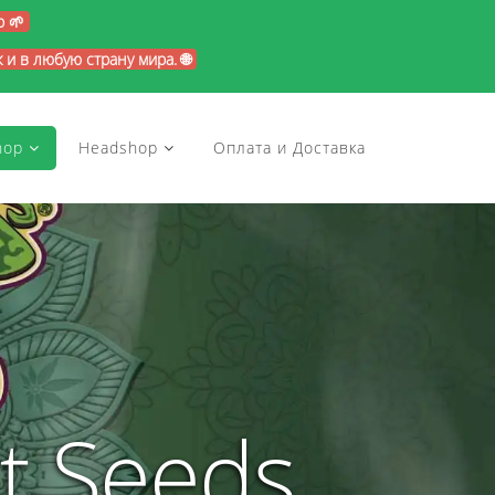
p 🌱
и в любую страну мира. 🌐
hop
Headshop
Оплата и Доставка
t Seeds