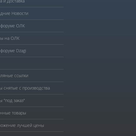
а и Доставка
дние Новости
 форуме ОЛК
ы на ОЛК
 форуме Dzagi
ляные ссылки
ы снятые с производства
ы "под заказ"
нные товары
ожение лучшей цены