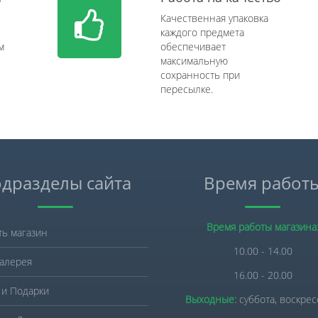
Качественная упаковка
каждого предмета
м
обеспечивает
максимальную
сохранность при
пересылке.
дразделы сайта
Время работ
Время работы магазина
ть магазин
10.00 - 14.00
алерея
16.00 - 20.00
 и Подарки
Выходные:
суббота, воскре