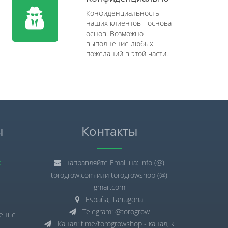
Конфиденциальность
наших клиентов - основа
основ. Возможно
выполнение любых
пожеланий в этой части.
ы
Контакты
:
направляйте Email на: info (@)
torogrow.com или torogrowshop (@)
gmail.com
España, Tarragona
Telegram: @torogrow
сенье
Канал: t.me/torogrowshop - канал, к