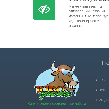
Мы не указываем при
отправлении названия
магазина и не используе
идентифицирующую
упаковку.
По
Скача
Фотог
Акции
Купить семена сортового каннабиса