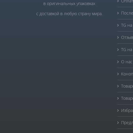
Оплат
в оригинальных упаковках
После
с доставкой в любую страну мира.
TG на
Отзыв
TG на
О нас
Коноп
Товар
Товар
Избра
Предл