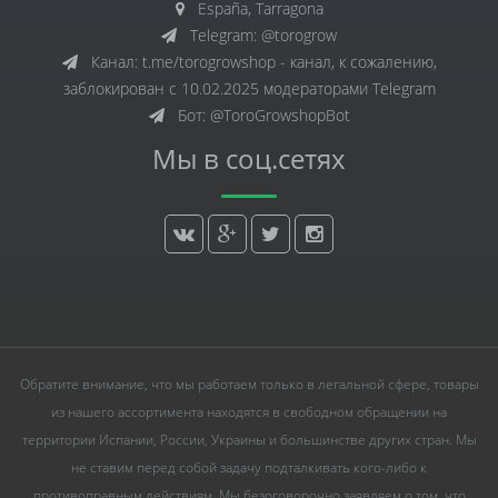
España, Tarragona
Telegram: @torogrow
Канал: t.me/torogrowshop - канал, к сожалению,
заблокирован с 10.02.2025 модераторами Telegram
Бот: @ToroGrowshopBot
Мы в соц.сетях
Обратите внимание, что мы работаем только в легальной сфере, товары
из нашего ассортимента находятся в свободном обращении на
территории Испании, России, Украины и большинстве других стран. Мы
не ставим перед собой задачу подталкивать кого-либо к
противоправным действиям. Мы безоговорочно заявляем о том, что