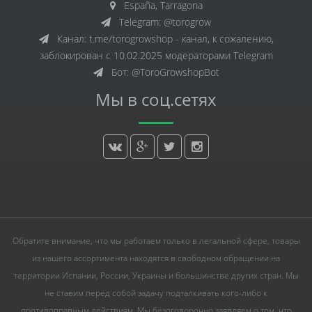
España, Tarragona
Telegram: @torogrow
Канал: t.me/torogrowshop - канал, к сожалению,
заблокирован с 10.02.2025 модераторами Telegram
Бот: @ToroGrowshopBot
Мы в соц.сетях
Обратите внимание, что мы работаем только в легальной сфере, товары
из нашего ассортимента находятся в свободном обращении на
территории Испании, России, Украины и большинстве других стран. Мы
не ставим перед собой задачу подталкивать кого-либо к
противоправным действиям. Мы безоговорочно заявляем о том, что