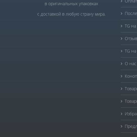
Оплат
в оригинальных упаковках
После
с доставкой в любую страну мира.
TG на
Отзыв
TG на
О нас
Коноп
Товар
Товар
Избра
Предл