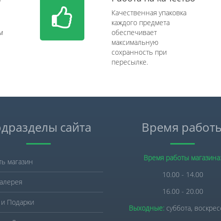
Качественная упаковка
каждого предмета
м
обеспечивает
максимальную
сохранность при
пересылке.
дразделы сайта
Время работ
Время работы магазина
ть магазин
10.00 - 14.00
алерея
16.00 - 20.00
 и Подарки
Выходные:
суббота, воскре