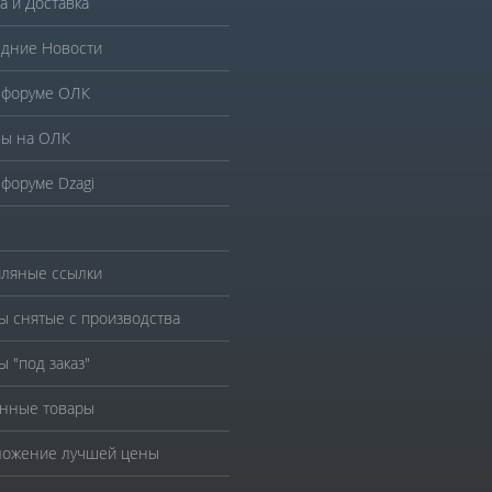
а и Доставка
дние Новости
 форуме ОЛК
ы на ОЛК
 форуме Dzagi
ляные ссылки
ы снятые с производства
ы "под заказ"
нные товары
ожение лучшей цены