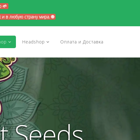
p 🌱
и в любую страну мира. 🌐
hop
Headshop
Оплата и Доставка
t Seeds