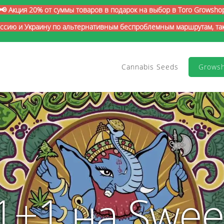
📢 Акция 20% от суммы товаров в подарок на выбор в Toro Growsho
оссию и Украину по альтернативным беспроблемным маршрутам, так 
Cannabis Seeds
Grows
1+1 на Swee