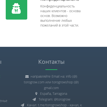
Конфиденциальность
наших клиентов - основа
основ. Возможно
выполнение любых
пожеланий в этой части.
ы
Контакты
:
направляйте Email на: info (@)
torogrow.com или torogrowshop (@)
gmail.com
España, Tarragona
Telegram: @torogrow
сенье
Канал: t.me/torogrowshop - канал, к