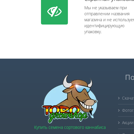
Мы не указываем при
отправлении названия
магазина и не используе
идентифицирующую
упаковку.
По
Скача
Фотог
Акции
Купить семена сортового каннабиса