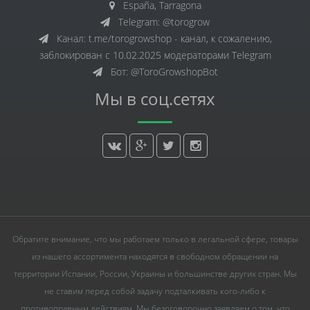
España, Tarragona
Telegram: @torogrow
Канал: t.me/torogrowshop - канал, к сожалению,
заблокирован с 10.02.2025 модераторами Telegram
Бот: @ToroGrowshopBot
Мы в соц.сетях
Обратите внимание, что мы работаем только в легальной сфере, товары
из нашего ассортимента находятся в свободном обращении на
территории Испании, России, Украины и большинстве других стран. Мы
не ставим перед собой задачу подталкивать кого-либо к
противоправным действиям. Мы безоговорочно заявляем о том, что