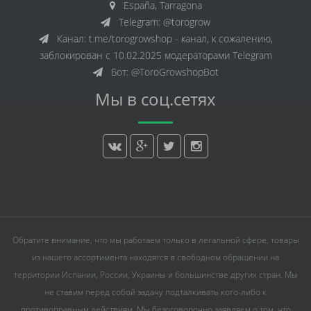
España, Tarragona
Telegram: @torogrow
Канал: t.me/torogrowshop - канал, к сожалению,
заблокирован с 10.02.2025 модераторами Telegram
Бот: @ToroGrowshopBot
Мы в соц.сетях
Обратите внимание, что мы работаем только в легальной сфере, товары
из нашего ассортимента находятся в свободном обращении на
территории Испании, России, Украины и большинстве других стран. Мы
не ставим перед собой задачу подталкивать кого-либо к
противоправным действиям. Мы безоговорочно заявляем о том, что