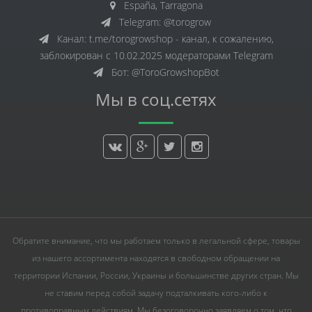
España, Tarragona
Telegram: @torogrow
Канал: t.me/torogrowshop - канал, к сожалению,
заблокирован с 10.02.2025 модераторами Telegram
Бот: @ToroGrowshopBot
Мы в соц.сетях
Обратите внимание, что мы работаем только в легальной сфере, товары
из нашего ассортимента находятся в свободном обращении на
территории Испании, России, Украины и большинстве других стран. Мы
не ставим перед собой задачу подталкивать кого-либо к
противоправным действиям. Мы безоговорочно заявляем о том, что