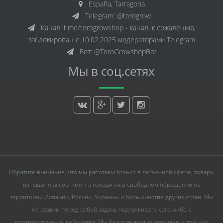
España, Tarragona
Telegram: @torogrow
Канал: t.me/torogrowshop - канал, к сожалению,
заблокирован с 10.02.2025 модераторами Telegram
Бот: @ToroGrowshopBot
Мы в соц.сетях
Обратите внимание, что мы работаем только в легальной сфере, товары
из нашего ассортимента находятся в свободном обращении на
территории Испании, России, Украины и большинстве других стран. Мы
не ставим перед собой задачу подталкивать кого-либо к
противоправным действиям. Мы безоговорочно заявляем о том, что