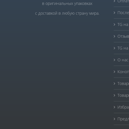
Оплат
в оригинальных упаковках
После
с доставкой в любую страну мира.
TG на
Отзыв
TG на
О нас
Коноп
Товар
Товар
Избра
Предл