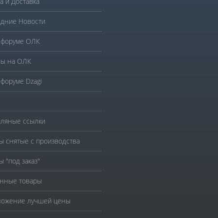
а и Доставка
дние Новости
 форуме ОЛК
ы на ОЛК
 форуме Dzagi
ляные ссылки
ы снятые с производства
ы "под заказ"
нные товары
ожение лучшей цены