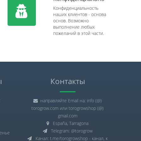
Конфиденциальность
наших клиентов - основа
основ. Возможно
выполнение любых
пожеланий в этой части.
ы
Контакты
:
направляйте Email на: info (@)
torogrow.com или torogrowshop (@)
gmail.com
España, Tarragona
Telegram: @torogrow
сенье
Канал: t.me/torogrowshop - канал, к