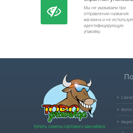
Мы не указываем при
отправлении названия
магазина и не используе
идентифицирующую
упаковку.
По
Скача
Фотог
Акции
Купить семена сортового каннабиса