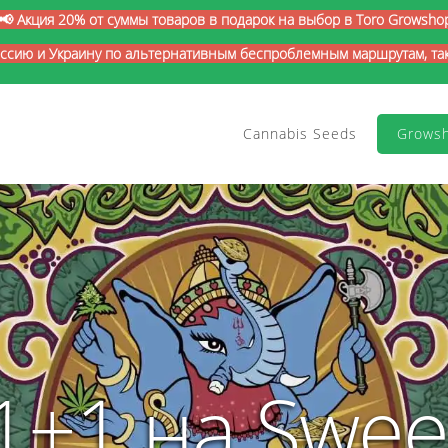
📢 Акция 20% от суммы товаров в подарок на выбор в Toro Growsho
оссию и Украину по альтернативным беспроблемным маршрутам, так 
Cannabis Seeds
Grows
1+1 на Swee