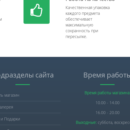
Качественная упаковка
каждого предмета
м
обеспечивает
максимальную
сохранность при
пересылке.
дразделы сайта
Время работ
Время работы магазина
ть магазин
10.00 - 14.00
алерея
16.00 - 20.00
 и Подарки
Выходные:
суббота, воскре