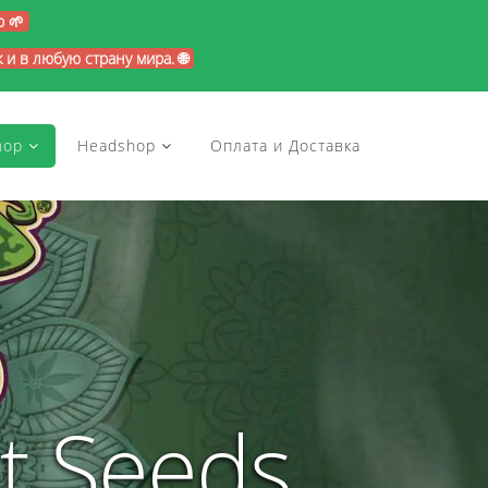
p 🌱
и в любую страну мира. 🌐
hop
Headshop
Оплата и Доставка
t Seeds