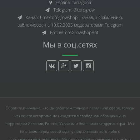
España, Tarragona
Telegram: @torogrow
Канал: t.me/torogrowshop - канал, к сожалению,
заблокирован с 10.02.2025 модераторами Telegram
Бот: @ToroGrowshopBot
Мы в соц.сетях
Обратите внимание, что мы работаем только в легальной сфере, товары
из нашего ассортимента находятся в свободном обращении на
территории Испании, России, Украины и большинстве других стран. Мы
не ставим перед собой задачу подталкивать кого-либо к
противоправным действиям. Мы безоговорочно заявляем о том, что