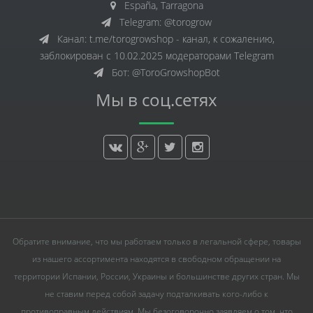
España, Tarragona
Telegram: @torogrow
Канал: t.me/torogrowshop - канал, к сожалению,
заблокирован с 10.02.2025 модераторами Telegram
Бот: @ToroGrowshopBot
Мы в соц.сетях
Обратите внимание, что мы работаем только в легальной сфере, товары
из нашего ассортимента находятся в свободном обращении на
территории Испании, России, Украины и большинстве других стран. Мы
не ставим перед собой задачу подталкивать кого-либо к
противоправным действиям. Мы безоговорочно заявляем о том, что