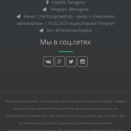
España, Tarragona
Telegram: @torogrow
Канал: t.me/torogrowshop - канал, к сожалению,
заблокирован с 10.02.2025 модераторами Telegram
Бот: @ToroGrowshopBot
Мы в соц.сетях
Обратите внимание, что мы работаем только в легальной сфере, товары
из нашего ассортимента находятся в свободном обращении на
территории Испании, России, Украины и большинстве других стран. Мы
не ставим перед собой задачу подталкивать кого-либо к
противоправным действиям. Мы безоговорочно заявляем о том, что