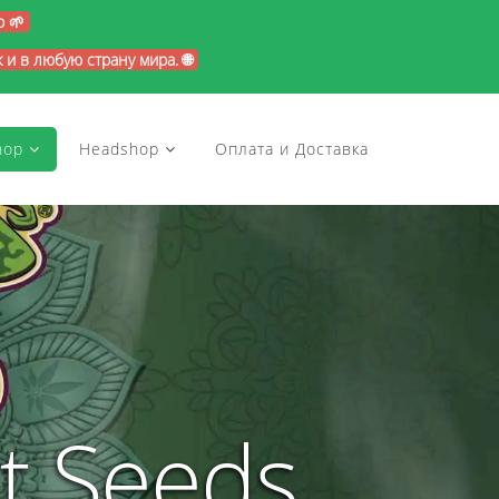
p 🌱
и в любую страну мира. 🌐
hop
Headshop
Оплата и Доставка
t Seeds