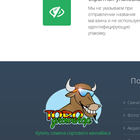
Мы не указываем при
отправлении названия
магазина и не используе
идентифицирующую
упаковку.
По
Скача
Фотог
Акции
Купить семена сортового каннабиса