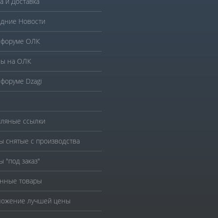
а и Доставка
дние Новости
 форуме ОЛК
ы на ОЛК
 форуме Dzagi
ляные ссылки
ы снятые с производства
ы "под заказ"
нные товары
ожение лучшей цены