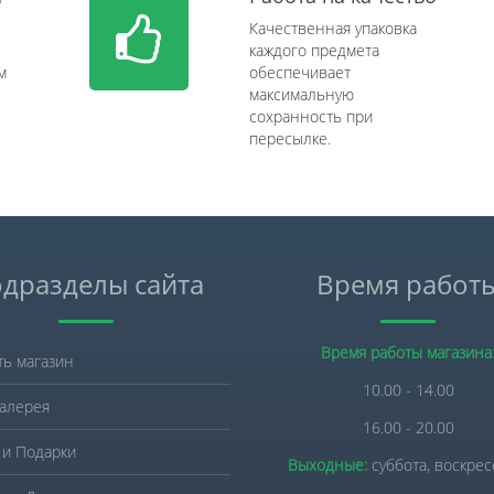
Качественная упаковка
каждого предмета
м
обеспечивает
максимальную
сохранность при
пересылке.
дразделы сайта
Время работ
Время работы магазина
ть магазин
10.00 - 14.00
алерея
16.00 - 20.00
 и Подарки
Выходные:
суббота, воскре