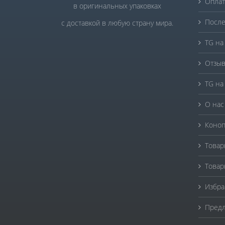
Оплат
в оригинальных упаковках
После
с доставкой в любую страну мира.
TG на
Отзыв
TG на
О нас
Коноп
Товар
Товар
Избра
Предл