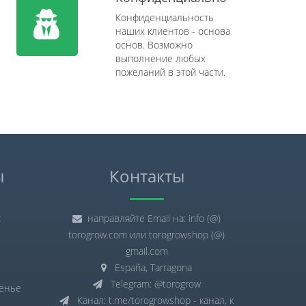
Конфиденциальность
наших клиентов - основа
основ. Возможно
выполнение любых
пожеланий в этой части.
ы
Контакты
:
направляйте Email на: info (@)
torogrow.com или torogrowshop (@)
gmail.com
España, Tarragona
Telegram: @torogrow
сенье
Канал: t.me/torogrowshop - канал, к