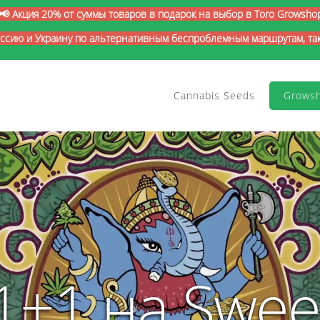
📢 Акция 20% от суммы товаров в подарок на выбор в Toro Growsho
оссию и Украину по альтернативным беспроблемным маршрутам, так 
Cannabis Seeds
Grows
1+1 на Swee