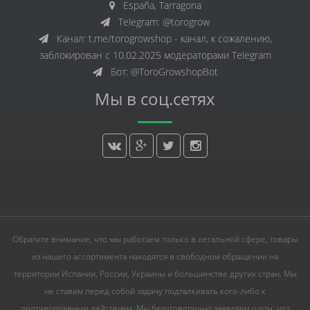
España, Tarragona
Telegram: @torogrow
Канал: t.me/torogrowshop - канал, к сожалению,
заблокирован с 10.02.2025 модераторами Telegram
Бот: @ToroGrowshopBot
Мы в соц.сетях
Обратите внимание, что мы работаем только в легальной сфере, товары
из нашего ассортимента находятся в свободном обращении на
территории Испании, России, Украины и большинстве других стран. Мы
не ставим перед собой задачу подталкивать кого-либо к
противоправным действиям. Мы безоговорочно заявляем о том, что