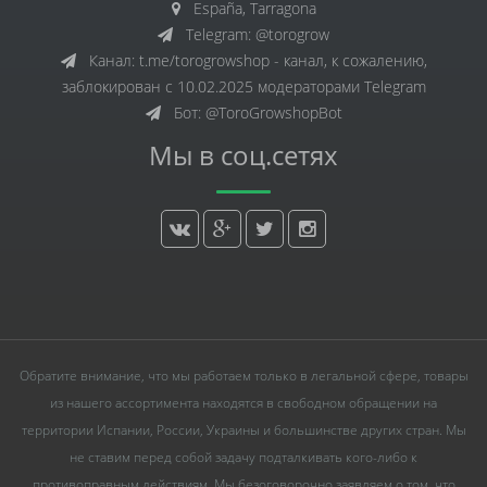
España, Tarragona
Telegram: @torogrow
Канал: t.me/torogrowshop - канал, к сожалению,
заблокирован с 10.02.2025 модераторами Telegram
Бот: @ToroGrowshopBot
Мы в соц.сетях
Обратите внимание, что мы работаем только в легальной сфере, товары
из нашего ассортимента находятся в свободном обращении на
территории Испании, России, Украины и большинстве других стран. Мы
не ставим перед собой задачу подталкивать кого-либо к
противоправным действиям. Мы безоговорочно заявляем о том, что