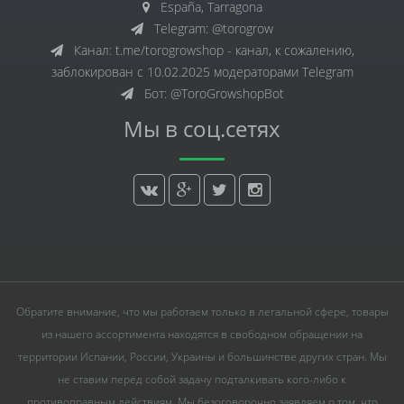
España, Tarragona
Telegram: @torogrow
Канал: t.me/torogrowshop - канал, к сожалению,
заблокирован с 10.02.2025 модераторами Telegram
Бот: @ToroGrowshopBot
Мы в соц.сетях
Обратите внимание, что мы работаем только в легальной сфере, товары
из нашего ассортимента находятся в свободном обращении на
территории Испании, России, Украины и большинстве других стран. Мы
не ставим перед собой задачу подталкивать кого-либо к
противоправным действиям. Мы безоговорочно заявляем о том, что