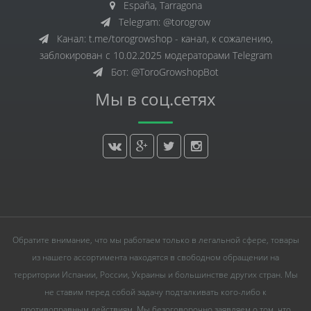
España, Tarragona
Telegram: @torogrow
Канал: t.me/torogrowshop - канал, к сожалению,
заблокирован с 10.02.2025 модераторами Telegram
Бот: @ToroGrowshopBot
Мы в соц.сетях
Обратите внимание, что мы работаем только в легальной сфере, товары
из нашего ассортимента находятся в свободном обращении на
территории Испании, России, Украины и большинстве других стран. Мы
не ставим перед собой задачу подталкивать кого-либо к
противоправным действиям. Мы безоговорочно заявляем о том, что