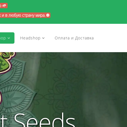
p 🌱
и в любую страну мира. 🌐
hop
Headshop
Оплата и Доставка
t Seeds