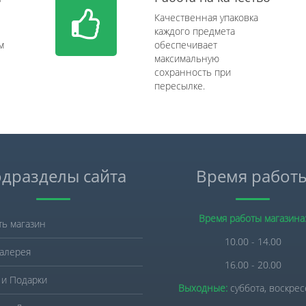
Качественная упаковка
каждого предмета
м
обеспечивает
максимальную
сохранность при
пересылке.
дразделы сайта
Время работ
Время работы магазина
ть магазин
10.00 - 14.00
алерея
16.00 - 20.00
 и Подарки
Выходные:
суббота, воскре