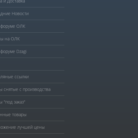
а и Доставка
дние Новости
 форуме ОЛК
ы на ОЛК
 форуме Dzagi
ляные ссылки
ы снятые с производства
ы "под заказ"
нные товары
ожение лучшей цены