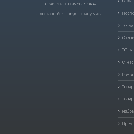
Оплат
в оригинальных упаковках
После
с доставкой в любую страну мира.
TG на
Отзыв
TG на
О нас
Коноп
Товар
Товар
Избра
Предл