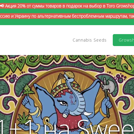
📢 Акция 20% от суммы товаров в подарок на выбор в Toro Growsho
оссию и Украину по альтернативным беспроблемным маршрутам, так 
Cannabis Seeds
Grows
1+1 на Swee