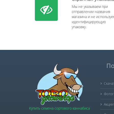
Мы не указываем при
отправлении названия
магазина и не используе
идентифицирующую
упаковку.
По
Скача
Фотог
Акции
Купить семена сортового каннабиса