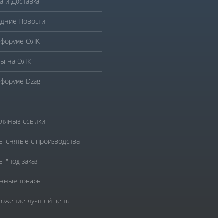
а и Доставка
дние Новости
 форуме ОЛК
ы на ОЛК
 форуме Dzagi
ляные ссылки
ы снятые с производства
ы "под заказ"
нные товары
ожение лучшей цены