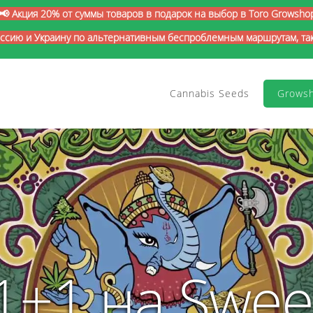
📢 Акция 20% от суммы товаров в подарок на выбор в Toro Growsho
оссию и Украину по альтернативным беспроблемным маршрутам, так 
Cannabis Seeds
Grows
1+1 на Swee