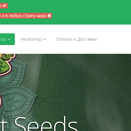
p 🌱
и в любую страну мира. 🌐
hop
Headshop
Оплата и Доставка
t Seeds