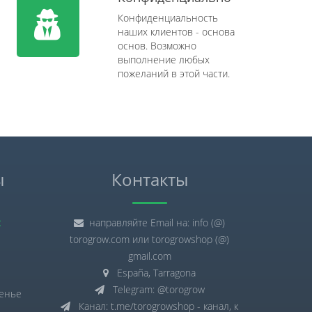
Конфиденциальность
наших клиентов - основа
основ. Возможно
выполнение любых
пожеланий в этой части.
ы
Контакты
:
направляйте Email на: info (@)
torogrow.com или torogrowshop (@)
gmail.com
España, Tarragona
Telegram: @torogrow
сенье
Канал: t.me/torogrowshop - канал, к