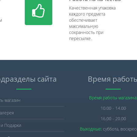
Качественная упаковка
каждого предмета
м
обеспечивает
максимальную
сохранность при
пересылке.
дразделы сайта
Время работ
Время работы магазина
ть магазин
10.00 - 14.00
алерея
16.00 - 20.00
 и Подарки
Выходные:
суббота, воскре