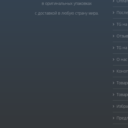
Оплат
в оригинальных упаковках
После
с доставкой в любую страну мира.
TG на
Отзыв
TG на
О нас
Коноп
Товар
Товар
Избра
Предл