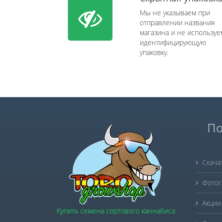
Мы не указываем при
отправлении названия
магазина и не используе
идентифицирующую
упаковку.
По
Скача
Фотог
Акции
Купить семена сортового каннабиса