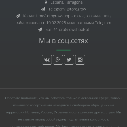
España, Tarragona
Telegram: @torogrow
Канал: t.me/torogrowshop - канал, к сожалению,
заблокирован с 10.02.2025 модераторами Telegram
Бот: @ToroGrowshopBot
Мы в соц.сетях
Обратите внимание, что мы работаем только в легальной сфере, товары
из нашего ассортимента находятся в свободном обращении на
территории Испании, России, Украины и большинстве других стран. Мы
не ставим перед собой задачу подталкивать кого-либо к
противоправным действиям. Мы безоговорочно заявляем о том, что