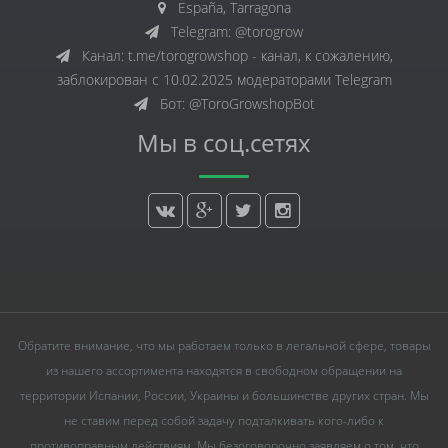
España, Tarragona
Telegram: @torogrow
Канал: t.me/torogrowshop - канал, к сожалению,
заблокирован с 10.02.2025 модераторами Telegram
Бот: @ToroGrowshopBot
Мы в соц.сетях
Обратите внимание, что мы работаем только в легальной сфере, товары
из нашего ассортимента находятся в свободном обращении на
территории Испании, России, Украины и большинстве других стран. Мы
не ставим перед собой задачу подталкивать кого-либо к
противоправным действиям. Мы безоговорочно заявляем о том, что