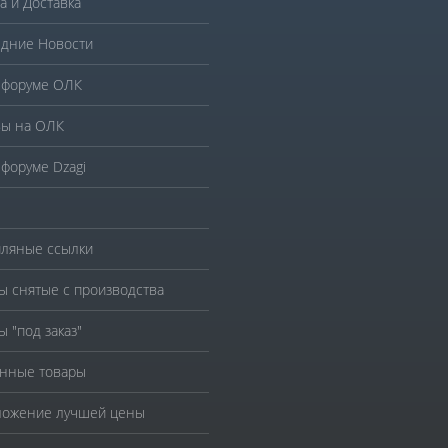
а и Доставка
дние Новости
 форуме ОЛК
ы на ОЛК
 форуме Dzagi
ляные ссылки
ы снятые с производства
ы "под заказ"
нные товары
ожение лучшей цены