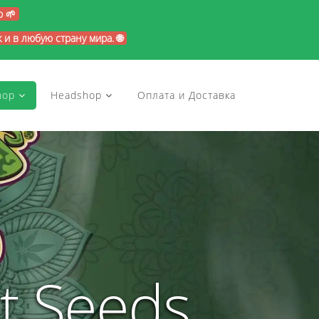
p 🌱
и в любую страну мира. 🌐
hop
Headshop
Оплата и Доставка
t Seeds