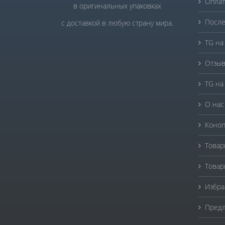
Оплат
в оригинальных упаковках
После
с доставкой в любую страну мира.
TG на
Отзыв
TG на
О нас
Коноп
Товар
Товар
Избра
Предл