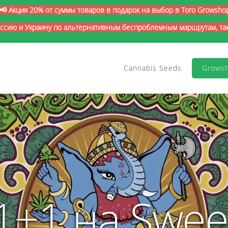
📢 Акция 20% от суммы товаров в подарок на выбор в Toro Growsho
оссию и Украину по альтернативным беспроблемным маршрутам, так 
Cannabis Seeds
Grows
1+1 на Swee