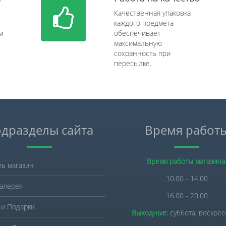
Качественная упаковка
каждого предмета
м
обеспечивает
максимальную
сохранность при
пересылке.
дразделы сайта
Время работ
Время работы магазина
ть магазин
10.00 - 14.00
алерея
16.00 - 20.00
 и Подарки
Выходные:
суббота, воскре