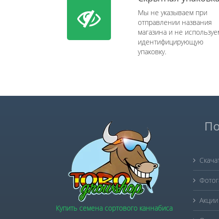
Мы не указываем при
отправлении названия
магазина и не используе
идентифицирующую
упаковку.
По
Скача
Фотог
Акции
Купить семена сортового каннабиса