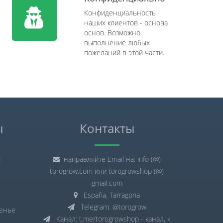
Конфиденциальность
наших клиентов - основа
основ. Возможно
выполнение любых
пожеланий в этой части.
ы
Контакты
:
направляйте Email на: info (@)
torogrow.com или torogrowshop (@)
gmail.com
España, Tarragona
Telegram: @torogrow
сенье
Канал: t.me/torogrowshop - канал, к