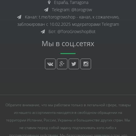
España, Tarragona
Telegram: @torogrow
Канал: t.me/torogrowshop - канал, к сожалению,
заблокирован с 10.02.2025 модераторами Telegram
Бот: @ToroGrowshopBot
Мы в соц.сетях
Обратите внимание, что мы работаем только в легальной сфере, товары
из нашего ассортимента находятся в свободном обращении на
территории Испании, России, Украины и большинстве других стран. Мы
не ставим перед собой задачу подталкивать кого-либо к
противоправным действиям. Мы безоговорочно заявляем о том, что