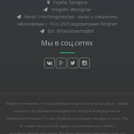
España, Tarragona
Telegram: @torogrow
Канал: t.me/torogrowshop - канал, к сожалению,
заблокирован с 10.02.2025 модераторами Telegram
Бот: @ToroGrowshopBot
Мы в соц.сетях
Обратите внимание, что мы работаем только в легальной сфере, товары
из нашего ассортимента находятся в свободном обращении на
территории Испании, России, Украины и большинстве других стран. Мы
не ставим перед собой задачу подталкивать кого-либо к
противоправным действиям. Мы безоговорочно заявляем о том, что