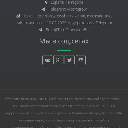
España, Tarragona
Telegram: @torogrow
Канал: t.me/torogrowshop - канал, к сожалению,
заблокирован с 10.02.2025 модераторами Telegram
Бот: @ToroGrowshopBot
Мы в соц.сетях
Обратите внимание, что мы работаем только в легальной сфере, товары
из нашего ассортимента находятся в свободном обращении на
территории Испании, России, Украины и большинстве других стран. Мы
не ставим перед собой задачу подталкивать кого-либо к
противоправным действиям. Мы безоговорочно заявляем о том, что