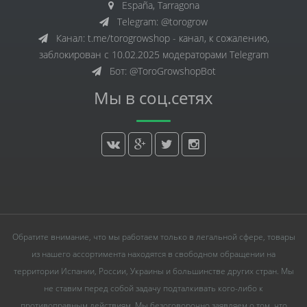
España, Tarragona
Telegram: @torogrow
Канал: t.me/torogrowshop - канал, к сожалению,
заблокирован с 10.02.2025 модераторами Telegram
Бот: @ToroGrowshopBot
Мы в соц.сетях
Обратите внимание, что мы работаем только в легальной сфере, товары
из нашего ассортимента находятся в свободном обращении на
территории Испании, России, Украины и большинстве других стран. Мы
не ставим перед собой задачу подталкивать кого-либо к
противоправным действиям. Мы безоговорочно заявляем о том, что